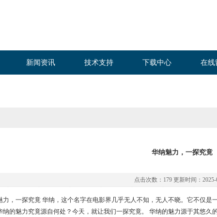
新闻资讯
技术支持
下载中心
在线
华纳魅力，一探究竟
点击次数：179 更新时间：2025-0
魅力，一探究竟 华纳，这个名字在电影界几乎无人不知，无人不晓。它不仅是
华纳的魅力究竟源自何处？今天，就让我们一探究竟。 华纳的魅力源于其悠久的