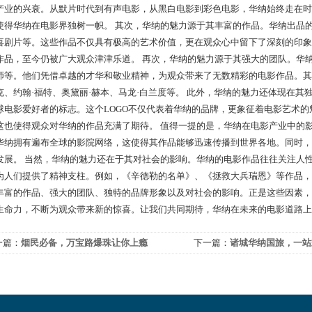
产业的兴衰。从默片时代到有声电影，从黑白电影到彩色电影，华纳始终走在时
使得华纳在电影界独树一帜。 其次，华纳的魅力源于其丰富的作品。华纳出品
喜剧片等。这些作品不仅具有极高的艺术价值，更在观众心中留下了深刻的印象
作品，至今仍被广大观众津津乐道。 再次，华纳的魅力源于其强大的团队。华
师等。他们凭借卓越的才华和敬业精神，为观众带来了无数精彩的电影作品。其
克、约翰·福特、奥黛丽·赫本、马龙·白兰度等。 此外，华纳的魅力还体现在其独
球电影爱好者的标志。这个LOGO不仅代表着华纳的品牌，更象征着电影艺术的
这也使得观众对华纳的作品充满了期待。 值得一提的是，华纳在电影产业中的
华纳拥有遍布全球的影院网络，这使得其作品能够迅速传播到世界各地。同时，
发展。 当然，华纳的魅力还在于其对社会的影响。华纳的电影作品往往关注人
为人们提供了精神支柱。例如，《辛德勒的名单》、《拯救大兵瑞恩》等作品，
丰富的作品、强大的团队、独特的品牌形象以及对社会的影响。正是这些因素，
生命力，不断为观众带来新的惊喜。让我们共同期待，华纳在未来的电影道路上
一篇：
烟民必备，万宝路爆珠让你上瘾
下一篇：
诸城华纳国旅，一站
出行无忧！