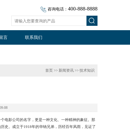
400-888-8888
咨询电话：
留言
联系我们
首页
>>
新闻资讯
>>
技术知识
9-08
一个电影公司的名字，更是一种文化、一种精神的象征。那
历史。成立于1918年的华纳兄弟，历经百年风雨，见证了