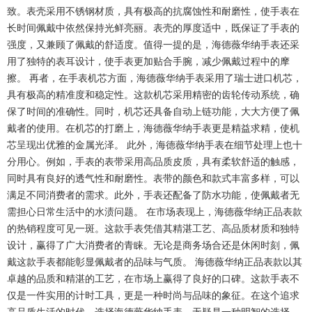
致。表壳采用不锈钢材质，具有极高的抗腐蚀性和耐磨性，使手表在
长时间佩戴中依然保持光鲜亮丽。表壳的厚度适中，既保证了手表的
强度，又兼顾了佩戴的舒适度。值得一提的是，海德薇华纳手表还采
用了独特的表耳设计，使手表更加贴合手腕，减少佩戴过程中的摩
擦。 再者，在手表机芯方面，海德薇华纳手表采用了瑞士进口机芯，
具有极高的精准度和稳定性。这款机芯采用精密的齿轮传动系统，确
保了时间的准确性。同时，机芯还具备自动上链功能，大大方便了佩
戴者的使用。在机芯的打磨上，海德薇华纳手表更是精益求精，使机
芯呈现出优雅的金属光泽。 此外，海德薇华纳手表在细节处理上也十
分用心。例如，手表的表带采用高品质皮质，具有柔软舒适的触感，
同时具有良好的透气性和耐磨性。表带的颜色和款式丰富多样，可以
满足不同消费者的需求。此外，手表还配备了防水功能，使佩戴者无
需担心日常生活中的水渍问题。 在市场表现上，海德薇华纳正品表款
的热销程度可见一斑。这款手表凭借其精湛工艺、高品质材质和独特
设计，赢得了广大消费者的青睐。无论是商务场合还是休闲时刻，佩
戴这款手表都能彰显佩戴者的品味与气质。 海德薇华纳正品表款以其
卓越的品质和精湛的工艺，在市场上赢得了良好的口碑。这款手表不
仅是一件实用的计时工具，更是一种时尚与品味的象征。在这个追求