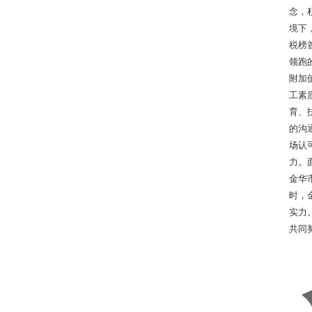
念，
境下
税榜
领跑
附加
工素
育、
的沟
场认
力。
金华
时，
实力
共同