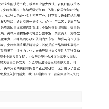
大对企业的扶持力度，鼓励企业做大做强。在良好的政策环
峰集团2019年纳税额达到10.8亿元，位居金华企业纳
跑，与其强大的企业实力密不可分。以下是尖峰集团纳税额
业转型升级。通过引进先进技术、优化生产工艺，提高产品
。尖峰集团高度重视内部管理，不断完善管理制度，提高员
发展。尖峰集团积极参与社会公益事业，关爱员工，支持教
强竞争力。尖峰集团积极拓展国内外市场，加强与合作伙伴
形象。尖峰集团注重品牌建设，以优质的产品和服务赢得市
不仅彰显了企业实力，也为金华经济社会发展注入了强劲动
实现企业高质量发展，为金华经济社会发展做出更大贡献。
努力提高自身实力，为金华经济社会发展贡献力量。同
。 尖峰集团纳税额领跑金华企业纳税榜，充分展示了企业
发展注入新的活力。我们有理由相信，在全体金华人民的