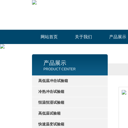
网站首页
关于我们
产品展示
产品展示
PRODUCT CENTER
高低温冲击试验箱
冷热冲击试验箱
恒温恒湿试验箱
高低温试验箱
快速温变试验箱