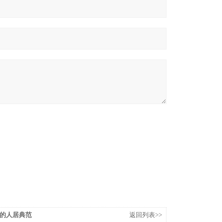
的人居典范
返回列表>>