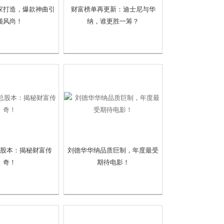
家打造，爆款神曲引
财富榜单再更新：迪士尼与华
领风尚！
纳，谁更胜一筹？
股本：揭秘财富传
刘德华华纳品质巨制，年度最受
奇！
期待电影！