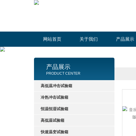
网站首页
关于我们
产品展示
产品展示
PRODUCT CENTER
高低温冲击试验箱
冷热冲击试验箱
恒温恒湿试验箱
高低温试验箱
快速温变试验箱