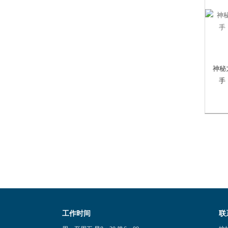
神秘
手
工作时间
联