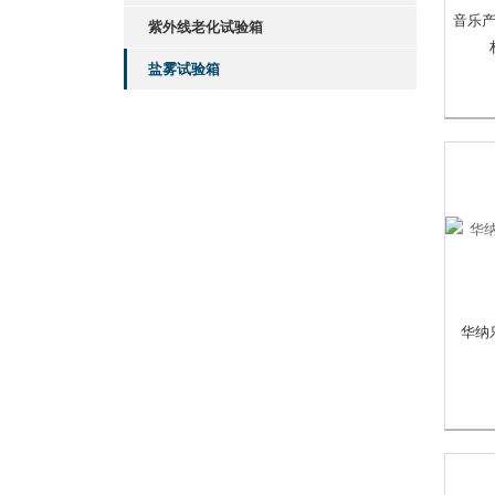
音乐
紫外线老化试验箱
盐雾试验箱
华纳