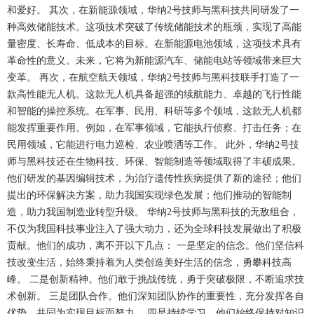
和爱好。 其次，在新能源领域，华纳2号技师与黑科技共同研发了一
种高效储能技术。这项技术突破了传统储能技术的瓶颈，实现了高能
量密度、长寿命、低成本的目标。在新能源电池领域，这项技术具有
革命性的意义。未来，它将为新能源汽车、储能电站等领域带来巨大
变革。 再次，在航空航天领域，华纳2号技师与黑科技联手打造了一
款高性能无人机。这款无人机具备超强的续航能力、卓越的飞行性能
和智能的操控系统。在军事、民用、科研等多个领域，这款无人机都
能发挥重要作用。例如，在军事领域，它能执行侦察、打击任务；在
民用领域，它能进行电力巡检、农业喷洒等工作。 此外，华纳2号技
师与黑科技还在生物科技、环保、智能制造等领域取得了丰硕成果。
他们研发的基因编辑技术，为治疗遗传性疾病提供了新的途径；他们
提出的环保解决方案，助力我国实现绿色发展；他们推动的智能制
造，助力我国制造业转型升级。 华纳2号技师与黑科技的无敌组合，
不仅为我国科技事业注入了强大动力，还为全球科技发展做出了积极
贡献。他们的成功，离不开以下几点： 一是坚定的信念。他们坚信科
技改变生活，始终秉持着为人类创造美好生活的信念，勇攀科技高
峰。 二是创新精神。他们敢于挑战传统，勇于突破极限，不断追求技
术创新。 三是团队合作。他们深知团队协作的重要性，充分发挥各自
优势，共同为实现目标而努力。 四是持续学习。他们始终保持对知识